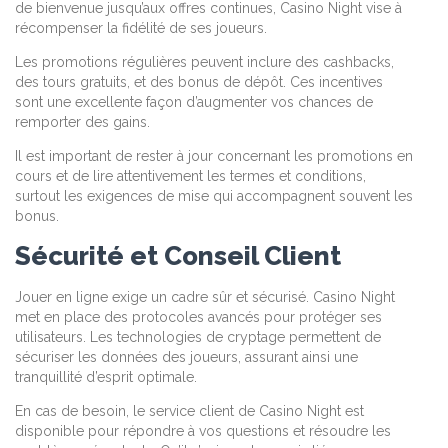
de bienvenue jusqu’aux offres continues, Casino Night vise à
récompenser la fidélité de ses joueurs.
Les promotions régulières peuvent inclure des cashbacks,
des tours gratuits, et des bonus de dépôt. Ces incentives
sont une excellente façon d’augmenter vos chances de
remporter des gains.
Il est important de rester à jour concernant les promotions en
cours et de lire attentivement les termes et conditions,
surtout les exigences de mise qui accompagnent souvent les
bonus.
Sécurité et Conseil Client
Jouer en ligne exige un cadre sûr et sécurisé. Casino Night
met en place des protocoles avancés pour protéger ses
utilisateurs. Les technologies de cryptage permettent de
sécuriser les données des joueurs, assurant ainsi une
tranquillité d’esprit optimale.
En cas de besoin, le service client de Casino Night est
disponible pour répondre à vos questions et résoudre les