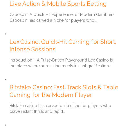
Live Action & Mobile Sports Betting
Capospin: A Quick‑Hit Experience for Modern Gamblers
Capospin has carved a niche for players who…
Comment
March 25, 2026
0

Lex Casino: Quick‑Hit Gaming for Short,
Intense Sessions
Introduction – A Pulse‑Driven Playground Lex Casino is
the place where adrenaline meets instant gratification….
Comment
March 24, 2026
0

Bitstake Casino: Fast‑Track Slots & Table
Gaming for the Modern Player
Bitstake casino has carved out a niche for players who
crave instant thrills and rapid…
Comment
March 23, 2026
0
