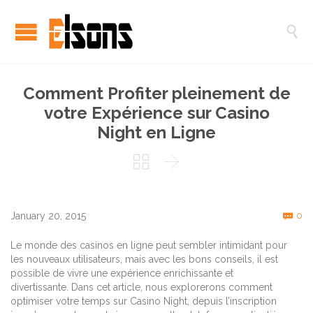

Comment Profiter pleinement de
votre Expérience sur Casino
Night en Ligne


C
January 20, 2015
0

Le monde des casinos en ligne peut sembler intimidant pour
les nouveaux utilisateurs, mais avec les bons conseils, il est
possible de vivre une expérience enrichissante et
divertissante. Dans cet article, nous explorerons comment
optimiser votre temps sur Casino Night, depuis l’inscription