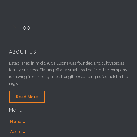

Top
ABOUT US
Established in mid 1980s,Elsons was founded and cultivated as
family business. Starting off as a small trading firm, the company
is moving from strength-to-strength, expanding its foothold in the
region,
Read More
Menu
Home →
About →