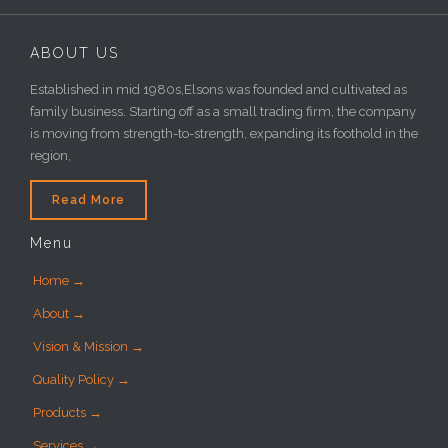
ABOUT US
Established in mid 1980s,Elsons was founded and cultivated as
family business. Starting off as a small trading firm, the company
is moving from strength-to-strength, expanding its foothold in the
region,
Read More
Menu
Home →
About →
Vision & Mission →
Quality Policy →
Products →
Services →