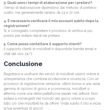
3. Quali sono i tempi di elaborazione per i prelievi?
I tempi di elaborazione dipendono dal metodo di prelievo
scelto, ma generalmente variano da 24 a 72 ore.
4. È necessario verificare il mio account subito dopo la
registrazione?
Sì, è consigliato completare il processo di verifica al più
presto per evitare ritardi nei prelievi.
5. Come posso contattare il supporto clienti?
Il supporto clienti di mslotbet è disponibile tramite email e
chat dal vivo 24/7.
Conclusione
Registrarsi e usufruire dei servizi di mslotbet casinò online è
un’esperienza che combina eccitazione e sicurezza. Con un
processo di registrazione semplice, ottimi bonus e una vasta
gamma di opzioni di gioco e scommessa, mslotbet si
afferma come una delle piattaforme leader nel settore. Non
esitare a immergerti nel mondo del gioco online e scopri
tutto ciò che mslotbet ha da offrire. Visita subito il sito e inizia
la tua avventura di gioco!