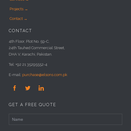
Projects →
Contact →
CONTACT
4th Floor, Plot No. 59-C,
24th Tauhed Commercial Street,
DHA V, Karachi, Pakistan.
Tel: +92 21 35295552-4
E-mail:
purchase@elsons.com.pk



GET A FREE QUOTE