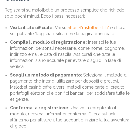
Registrarsi su mslotbet è un processo semplice che richiede
solo pochi minuti. Ecco i passi necessari:
Visita il sito ufficiale:
Vai su
https://mslotbet-it.it/
e clicca
sul pulsante ‘Registrati’ situato nella pagina principale.
Compila il modulo di registrazione:
Inserisci le tue
informazioni personali necessarie, come nome, cognome,
indirizzo email e data di nascita. Assicurati che tutte le
informazioni siano accurate per evitare disguidi in fase di
verifica.
Scegli un metodo di pagamento:
Seleziona il metodo di
pagamento che intendi utilizzare per depositi e prelievi.
Mslotbet casinò offre diversi metodi come carte di credito,
portafogli elettronici e bonifici bancari, per soddisfare tutte le
esigenze.
Conferma la registrazione:
Una volta completato il
modulo, riceverai un’email di conferma. Clicca sul link
all’interno per attivare il tuo account e iniziare la tua avventura
di gioco.