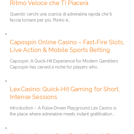
Ritmo Veloce che Ti Piacerà
Quando cerchi una scarica di adrenalina rapida che ti
faccia tornare per più, Plinko è…
Comment
March 25, 2026
0

Capospin Online Casino – Fast‑Fire Slots,
Live Action & Mobile Sports Betting
Capospin: A Quick‑Hit Experience for Modern Gamblers
Capospin has carved a niche for players who…
Comment
March 25, 2026
0

Lex Casino: Quick‑Hit Gaming for Short,
Intense Sessions
Introduction – A Pulse‑Driven Playground Lex Casino is
the place where adrenaline meets instant gratification….
Comment
March 24, 2026
0
