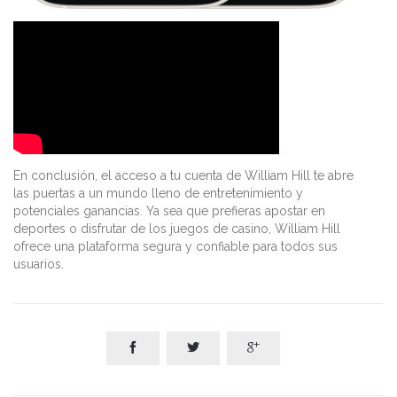
En conclusión, el acceso a tu cuenta de William Hill te abre
las puertas a un mundo lleno de entretenimiento y
potenciales ganancias. Ya sea que prefieras apostar en
deportes o disfrutar de los juegos de casino, William Hill
ofrece una plataforma segura y confiable para todos sus
usuarios.


