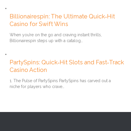
Comment
March 23, 2026
0

Billionairespin: The Ultimate Quick‑Hit
Casino for Swift Wins
When you’re on the go and craving instant thrills,
Billionairespin steps up with a catalog…
Comment
March 23, 2026
0

PartySpins: Quick‑Hit Slots and Fast‑Track
Casino Action
1. The Pulse of PartySpins PartySpins has carved out a
niche for players who crave…