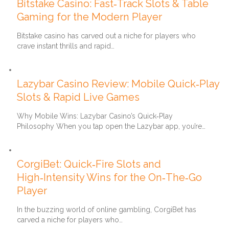
Bitstake Casino: Fast‑Track Slots & Table
Gaming for the Modern Player
Bitstake casino has carved out a niche for players who
crave instant thrills and rapid…
Comment
March 23, 2026
0

Lazybar Casino Review: Mobile Quick‑Play
Slots & Rapid Live Games
Why Mobile Wins: Lazybar Casino’s Quick‑Play
Philosophy When you tap open the Lazybar app, you’re…
Comment
March 23, 2026
0

CorgiBet: Quick‑Fire Slots and
High‑Intensity Wins for the On‑The‑Go
Player
In the buzzing world of online gambling, CorgiBet has
carved a niche for players who…