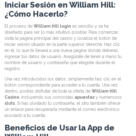
Iniciar Sesión en William Hill:
¿Cómo Hacerlo?
El proceso de
William Hill login
es sencillo y se ha
diseñado para ser lo más intuitivo posible. Para comenzar,
visita la página principal del casino y localiza el botón de
iniciar sesión situado en la parte superior derecha. Haz clic
en él, lo que te llevará a una nueva página donde deberás
ingresar tus datos de usuario. Asegúrate de tener a mano tu
nombre de usuario y contraseña que elegiste durante el
registro.
Una vez introducidos los datos, simplemente haz clic en el
botón correspondiente para acceder a tu cuenta. Una vez
dentro, podrás disfrutar de toda la oferta de
William Hill
Casino
, incluyendo sus conocidas
apuestas
y numerosos
slots
. Si has olvidado tu contraseña, el sitio también ofrece
un enlace para recuperarla mediante el correo electrónico
asociado a tu cuenta.
Beneficios de Usar la App de