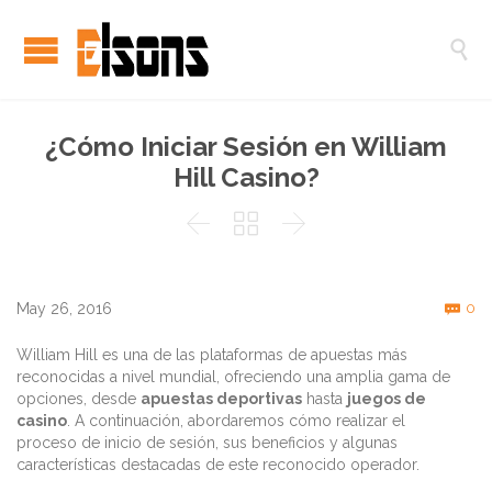

¿Cómo Iniciar Sesión en William
Hill Casino?



C
May 26, 2016
0

William Hill es una de las plataformas de apuestas más
reconocidas a nivel mundial, ofreciendo una amplia gama de
opciones, desde
apuestas deportivas
hasta
juegos de
casino
. A continuación, abordaremos cómo realizar el
proceso de inicio de sesión, sus beneficios y algunas
características destacadas de este reconocido operador.