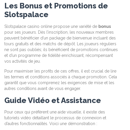
Les Bonus et Promotions de
Slotspalace
Slotspalace casino online propose une variété de
bonus
pour ses joueurs. Dès l’inscription, les nouveaux membres
peuvent bénéficier d’un package de bienvenue incluant des
tours gratuits et des matchs de dépôt. Les joueurs réguliers
ne sont pas oubliés; ils bénéficient de promotions continues
et d’un programme de fidélité enrichissant, récompensant
vos activités de jeu.
Pour maximiser les profits de ces offres, il est crucial de lire
les termes et conditions associés à chaque promotion. Cela
garantit que vous comprenez les exigences de mise et les
autres conditions avant de vous engager.
Guide Vidéo et Assistance
Pour ceux qui préfèrent une aide visuelle, il existe des
tutoriels vidéo détaillant le processus de connexion et
d’autres fonctionnalités. Voici une démonstration :