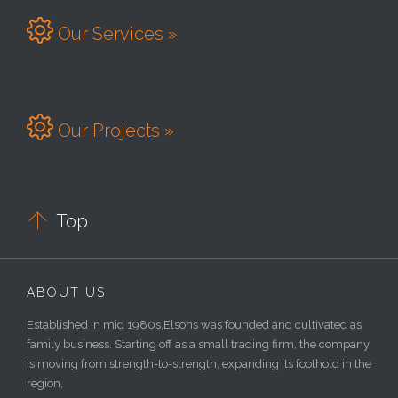

Our Services »

Our Projects »

Top
ABOUT US
Established in mid 1980s,Elsons was founded and cultivated as
family business. Starting off as a small trading firm, the company
is moving from strength-to-strength, expanding its foothold in the
region,