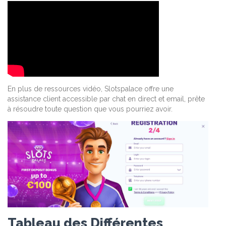
En plus de ressources vidéo, Slotspalace offre une
assistance client accessible par chat en direct et email, prête
à résoudre toute question que vous pourriez avoir.
Tableau des Différentes